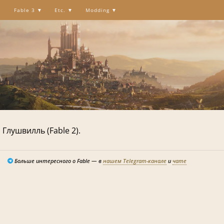
Fable 3
Etc.
Modding
 Глушвилль (Fable 2).
Больше интересного о Fable — в
нашем Telegram-канале
и
чате