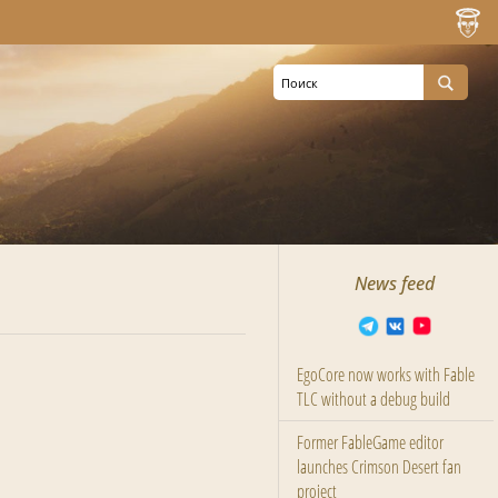
News feed
EgoCore now works with Fable
TLC without a debug build
Former FableGame editor
launches Crimson Desert fan
project