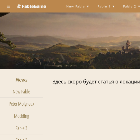
≡
FableGame
New Fable
Fable 1
Fable 2
News
Здесь скоро будет статья о локации
New Fable
Peter Molyneux
Modding
Fable 3