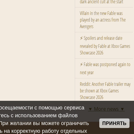
dark ancient cult at the start
Villain in the new Fable was
played by an actress from The
Avengers
⚡ Spoilers and release date
revealed by Fable at Xbox Games
Showcase 2026
⚡ Fable was postponed again to
next year
Reddit: Another Fable trailer may
be shown at Xbox Games
Showcase 2026
 посещаемости с помощью сервиса
▼ More news ▼
тесь с использованием файлов
 При желании вы можете ограничить
ПРИНЯТЬ
ть на корректную работу отдельных