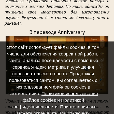
"Великого Кукольника отличали ловкие пальцы и
внимание к мелким деталям. Но лишь однажды он
применил свое мастерство для изготовления
оружия. Результат был столь же блестящ, что и
раньше".
В переводе Anniversary
Этот сайт использует файлы cookies, в том
числе для обеспечения корректной работы
сайта, анализа посещаемости с помощью
сервиса Яндекс Метрика и улучшения
пользовательского опыта. Продолжая
пользоваться сайтом, вы соглашаетесь с
использованием файлов cookies в
соответствии с
Политикой использования
файлов cookies
и
Политикой
"Ловкие пальцы и наметанный глаз были визитной
карточкой Кукольника. Но только один раз он
конфиденциальности
. При желании вы
применил их для создания оружия. И результат
можете ограничить или отключить