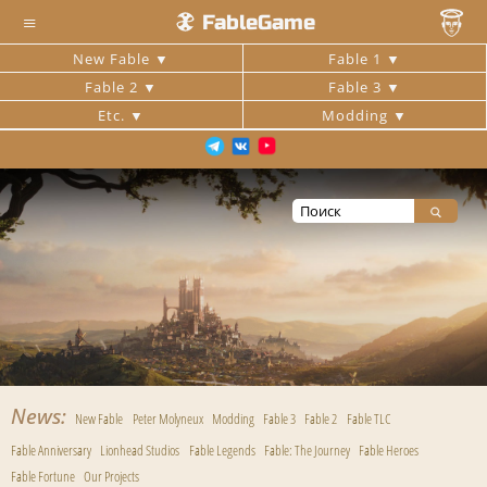
≡
FableGame
New Fable
Fable 1
Fable 2
Fable 3
Etc.
Modding
News
New Fable
Peter Molyneux
Modding
Fable 3
Fable 2
Fable TLC
Fable Anniversary
Lionhead Studios
Fable Legends
Fable: The Journey
Fable Heroes
Fable Fortune
Our Projects