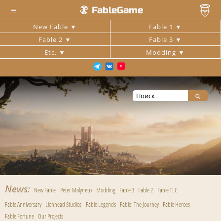
≡
FableGame
New Fable
Fable 1
Fable 2
Fable 3
Etc.
Modding
News
New Fable
Peter Molyneux
Modding
Fable 3
Fable 2
Fable TLC
Fable Anniversary
Lionhead Studios
Fable Legends
Fable: The Journey
Fable Heroes
Fable Fortune
Our Projects