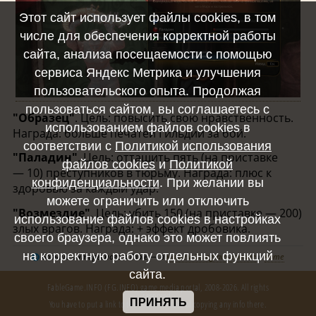
Этот сайт использует файлы cookies, в том
числе для обеспечения корректной работы
сайта, анализа посещаемости с помощью
сервиса Яндекс Метрика и улучшения
пользовательского опыта. Продолжая
пользоваться сайтом, вы соглашаетесь с
"Образец"
. Цель: повысить свою нравственность.
использованием файлов cookies в
Награда: больше печатей Гильдии за бой.
соответствии с
Политикой использования
"Паладин"
. Цель: оттащить пять (на приставке
файлов cookies
и
Политикой
— 10) преступников в тюрьму. Награда: плюс к
конфиденциальности
. При желании вы
здоровью за каждый удар.
можете ограничить или отключить
"Возмездие"
. Цель: убить 150 (на приставке — 200)
использование файлов cookies в настройках
злых врагов. Награда: + эффект дробовика.
своего браузера, однако это может повлиять
на корректную работу отдельных функций
Больше интересного о Fable — в
нашем Telegram-канале
и
чате
сайта.
FableGame.INFO (FG.INFO) game media portal, 2008-2026. All rights
reserved.
ПРИНЯТЬ
You have to put a link to the source in case of copying any info there.