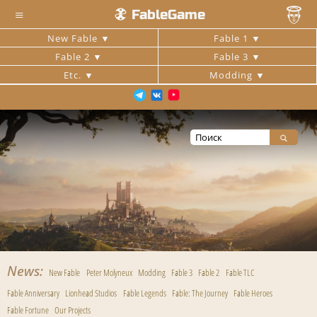
≡
FableGame
New Fable
Fable 1
Fable 2
Fable 3
Etc.
Modding
News
New Fable
Peter Molyneux
Modding
Fable 3
Fable 2
Fable TLC
Fable Anniversary
Lionhead Studios
Fable Legends
Fable: The Journey
Fable Heroes
Fable Fortune
Our Projects