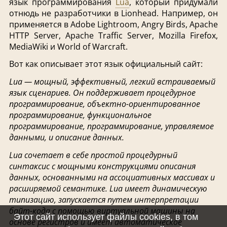
язык программирования
Lua
, который придумали
отнюдь не разработчики в Lionhead. Например, он
применяется в Adobe Lightroom, Angry Birds, Apache
HTTP Server, Apache Traffic Server, Mozilla Firefox,
MediaWiki и World of Warcraft.
Вот как описывает этот язык официальный сайт:
Lua — мощный, эффективный, легкий встраиваемый
язык сценариев. Он поддерживает процедурное
программирование, объектно-ориентированное
программирование, функциональное
программирование, программирование, управляемое
данными, и описание данных.
Lua сочетает в себе простой процедурный
синтаксис с мощными конструкциями описания
данных, основанными на ассоциативных массивах и
расширяемой семантике. Lua имеет динамическую
типизацию, запускается путем интерпретации
байт-кода с помощью виртуальной машины на
Этот сайт использует файлы cookies, в том
основе регистров и имеет автоматическое