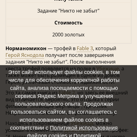
Задание "Никто не забыт"
Стоимость
2000 золотых
Норманомикон
— трофей в
Fable 3
, который
Герой Яснодола
получает после завершения
задания "Никто не забыт". После выполнения
квеста трофей появляется на полке в
Убежище
, а
Этот сайт использует файлы cookies, в том
также может быть размещен в одном из домов
числе для обеспечения корректной работы
Героя, увеличивая стоимость недвижимости.
сайта, анализа посещаемости с помощью
Это та самая книга из
Fable 2
, но здесь ее внешний
сервиса Яндекс Метрика и улучшения
вид отличается. Вероятно, это отсылка к серии
пользовательского опыта. Продолжая
фильмов "Зловещие мертвецы", где облик
пользоваться сайтом, вы соглашаетесь с
Некрономикона менялся от фильма к фильму.
использованием файлов cookies в
Находясь в сокровищнице
Убежища
, можно
соответствии с
Политикой использования
услышать комментарий
Джаспера
об этом трофее:
файлов cookies
и
Политикой
"А, Норманомикон. Когда я был мальчиком, я часто