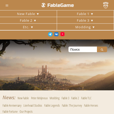
≡
FableGame
New Fable
Fable 1
Fable 2
Fable 3
Etc.
Modding
News
New Fable
Peter Molyneux
Modding
Fable 3
Fable 2
Fable TLC
Fable Anniversary
Lionhead Studios
Fable Legends
Fable: The Journey
Fable Heroes
Fable Fortune
Our Projects