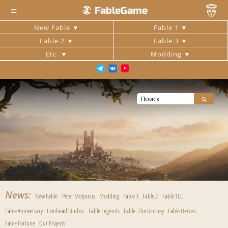
≡
FableGame
New Fable
Fable 1
Fable 2
Fable 3
Etc.
Modding
News
New Fable
Peter Molyneux
Modding
Fable 3
Fable 2
Fable TLC
Fable Anniversary
Lionhead Studios
Fable Legends
Fable: The Journey
Fable Heroes
Fable Fortune
Our Projects