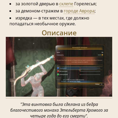
за золотой дверью в
склепе
Горелесья;
за демоном-стражем в
городе Аврора
;
изредка — в тех местах, где должно
попадаться необычное оружие.
Описание
"Эта винтовка была сделана из бедра
благочестивого монаха Этельберта Хромого за
четыре года до его смерти".