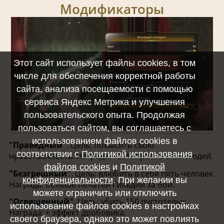
Модификаторы
Этот сайт использует файлы cookies, в том
числе для обеспечения корректной работы
сайта, анализа посещаемости с помощью
сервиса Яндекс Метрика и улучшения
пользовательского опыта. Продолжая
пользоваться сайтом, вы соглашаетесь с
использованием файлов cookies в
"Праведный"
. Цель: повысить свою
соответствии с
Политикой использования
нравственность. Награда: +20% против злых людей.
файлов cookies
и
Политикой
"Безгрешный"
. Цель: влюбить в себя пять человек.
конфиденциальности
. При желании вы
Награда: больше печатей Гильдии за бой.
можете ограничить или отключить
"Освященный"
. Цель: убить 150 пустотелых.
использование файлов cookies в настройках
Награда: + эффект дробовика.
своего браузера, однако это может повлиять