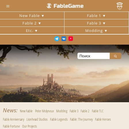
≡
FableGame
New Fable
Fable 1
Fable 2
Fable 3
Etc.
Modding
News
New Fable
Peter Molyneux
Modding
Fable 3
Fable 2
Fable TLC
Fable Anniversary
Lionhead Studios
Fable Legends
Fable: The Journey
Fable Heroes
Fable Fortune
Our Projects