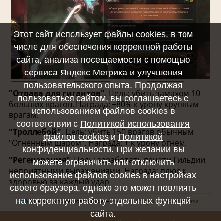
Этот сайт использует файлы cookies, в том
числе для обеспечения корректной работы
сайта, анализа посещаемости с помощью
сервиса Яндекс Метрика и улучшения
пользовательского опыта. Продолжая
"Отрава для гигантов"
. Цель: убить замахом 10
пользоваться сайтом, вы соглашаетесь с
больших врагов. Награда: +80% к урону крупным
использованием файлов cookies в
врагам.
соответствии с
Политикой использования
"Троллебой"
. Цель: убить 150 врагов обычным
файлов cookies
и
Политикой
"Огненным шаром". Награда: + к урону огнем.
конфиденциальности
. При желании вы
"Регенерация"
. Цель: заработать печати Гильдии
можете ограничить или отключить
неприятными выражениями. Награда: плюс к
использование файлов cookies в настройках
здоровью за каждый удар.
своего браузера, однако это может повлиять
на корректную работу отдельных функций
Больше интересного о Fable — в
нашем Telegram-канале
и
чате
сайта.