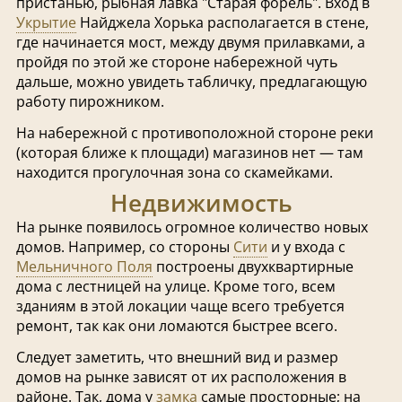
пристанью, рыбная лавка "Старая форель". Вход в
Укрытие
Найджела Хорька располагается в стене,
где начинается мост, между двумя прилавками, а
пройдя по этой же стороне набережной чуть
дальше, можно увидеть табличку, предлагающую
работу пирожником.
На набережной с противоположной стороне реки
(которая ближе к площади) магазинов нет — там
находится прогулочная зона со скамейками.
Недвижимость
На рынке появилось огромное количество новых
домов. Например, со стороны
Сити
и у входа с
Мельничного Поля
построены двухквартирные
дома с лестницей на улице. Кроме того, всем
зданиям в этой локации чаще всего требуется
ремонт, так как они ломаются быстрее всего.
Следует заметить, что внешний вид и размер
домов на рынке зависят от их расположения в
районе. Так, дома у
замка
самые просторные; на