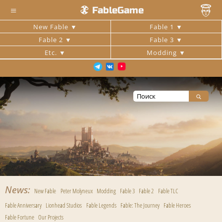
≡
FableGame
New Fable
Fable 1
Fable 2
Fable 3
Etc.
Modding
News
New Fable
Peter Molyneux
Modding
Fable 3
Fable 2
Fable TLC
Fable Anniversary
Lionhead Studios
Fable Legends
Fable: The Journey
Fable Heroes
Fable Fortune
Our Projects