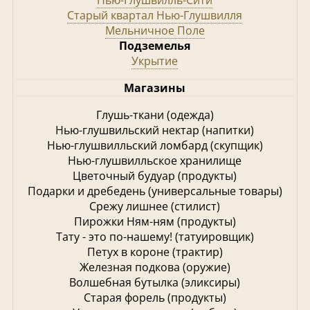
Нью-Глушвилль-Сити
Старый квартал Нью-Глушвилля
Мельничное Поле
Подземелья
Укрытие
Магазины
Глушь-ткани (одежда)
Нью-глушвильский нектар (напитки)
Нью-глушвилльский ломбард (скупщик)
Нью-глушвилльское хранилище
Цветочный будуар (продукты)
Подарки и дребедень (универсальные товары)
Срежу лишнее (стилист)
Пирожки Ням-ням (продукты)
Тату - это по-нашему! (татуировщик)
Петух в короне (трактир)
Железная подкова (оружие)
Волшебная бутылка (эликсиры)
Старая форель (продукты)