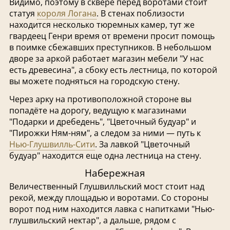
Видимо, поэтому в сквере перед воротами стоит
статуя
короля Логана
. В стенах поблизости
находится несколько тюремных камер, тут же
гвардеец Генри время от времени просит помощь
в поимке сбежавших преступников. В небольшом
дворе за аркой работает магазин мебели "У нас
есть древесина", а сбоку есть лестница, по которой
вы можете подняться на городскую стену.
Через арку на противоположной стороне вы
попадёте на дорогу, ведущую к магазинами
"Подарки и дребедень", "Цветочный будуар" и
"Пирожки Ням-ням", а следом за ними — путь к
Нью-Глушвилль-Сити
. За лавкой "Цветочный
будуар" находится еще одна лестница на стену.
Набережная
Величественный Глушвилльский мост стоит над
рекой, между площадью и воротами. Со стороны
ворот под ним находится лавка с напитками "Нью-
глушвильский нектар", а дальше, рядом с