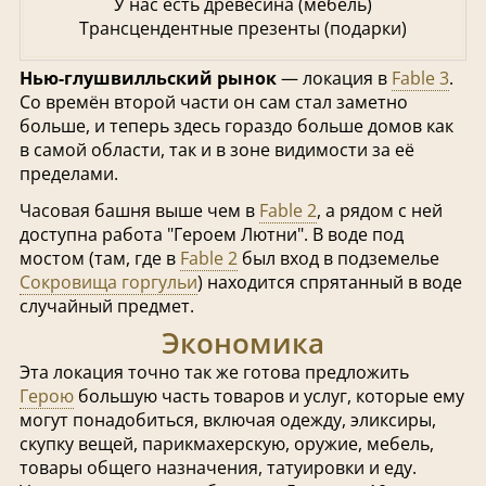
У нас есть древесина (мебель)
Трансцендентные презенты (подарки)
Нью-глушвилльский рынок
— локация в
Fable 3
.
Со времён второй части он сам стал заметно
больше, и теперь здесь гораздо больше домов как
в самой области, так и в зоне видимости за её
пределами.
Часовая башня выше чем в
Fable 2
, а рядом с ней
доступна работа "Героем Лютни". В воде под
мостом (там, где в
Fable 2
был вход в подземелье
Сокровища горгульи
) находится спрятанный в воде
случайный предмет.
Экономика
Эта локация точно так же готова предложить
Герою
большую часть товаров и услуг, которые ему
могут понадобиться, включая одежду, эликсиры,
скупку вещей, парикмахерскую, оружие, мебель,
товары общего назначения, татуировки и еду.