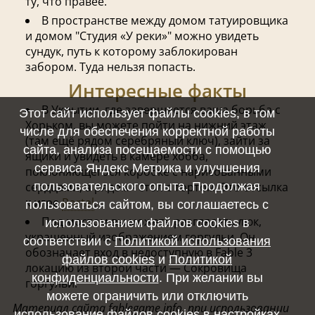
ту, что правее.
В пространстве между домом татуировщика
и домом "Студия «У реки»" можно увидеть
сундук, путь к которому заблокирован
забором. Туда нельзя попасть.
Интересные факты
В Укрытии, где завершается ваша борьба с
Этот сайт использует файлы cookies, в том
Хорьком, вы можете пойти на нижний этаж
числе для обеспечения корректной работы
(там ещё рядом серебряный ключ), зайти за
сайта, анализа посещаемости с помощью
ящики и увидеть в камере хобба,
сервиса Яндекс Метрика и улучшения
поклоняющегося коробке с нарисованными
пользовательского опыта. Продолжая
сердцами, а рядом - стол с тортом. Это отсылка
к игре
Portal
.
пользоваться сайтом, вы соглашаетесь с
Под мостом вы можете разглядеть люк,
использованием файлов cookies в
украшенный изображением горгульи. Он
соответствии с
Политикой использования
обозначает вход в недоступную в Fable 3
файлов cookies
и
Политикой
локацию из второй части — Сокровища
конфиденциальности
. При желании вы
горгульи.
можете ограничить или отключить
Материал сайта fablegame.info, при использовании
использование файлов cookies в настройках