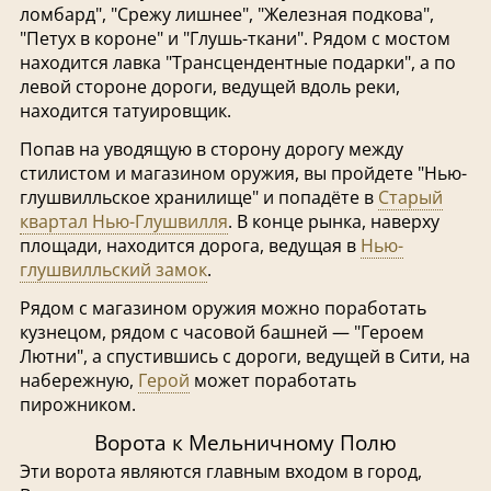
ломбард", "Срежу лишнее", "Железная подкова",
"Петух в короне" и "Глушь-ткани". Рядом с мостом
находится лавка "Трансцендентные подарки", а по
левой стороне дороги, ведущей вдоль реки,
находится татуировщик.
Попав на уводящую в сторону дорогу между
стилистом и магазином оружия, вы пройдете "Нью-
глушвилльское хранилище" и попадёте в
Старый
квартал Нью-Глушвилля
. В конце рынка, наверху
площади, находится дорога, ведущая в
Нью-
глушвилльский замок
.
Рядом с магазином оружия можно поработать
кузнецом, рядом с часовой башней — "Героем
Лютни", а спустившись с дороги, ведущей в Сити, на
набережную,
Герой
может поработать
пирожником.
Ворота к Мельничному Полю
Эти ворота являются главным входом в город,