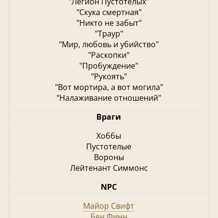
"Легион Пустотелых"
"Скука смертная"
"Никто не забыт"
"Траур"
"Мир, любовь и убийство"
"Раскопки"
"Пробуждение"
"Рукоять"
"Вот мортира, а вот могила"
"Налаживание отношений"
Враги
Хоббы
Пустотелые
Вороны
Лейтенант Симмонс
NPC
Майор Свифт
Бен Финн