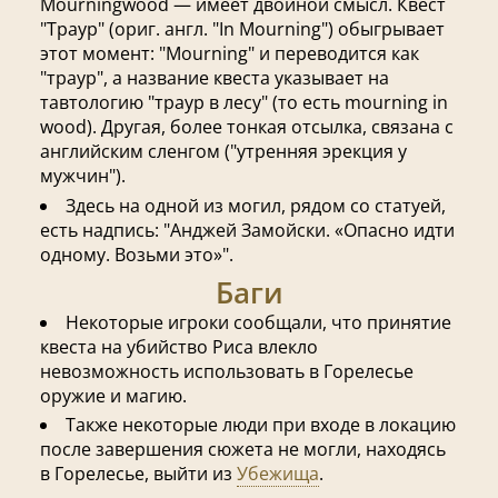
Mourningwood — имеет двойной смысл. Квест
"Траур" (ориг. англ. "In Mourning") обыгрывает
этот момент: "Mourning" и переводится как
"траур", а название квеста указывает на
тавтологию "траур в лесу" (то есть mourning in
wood). Другая, более тонкая отсылка, связана с
английским сленгом ("утренняя эрекция у
мужчин").
Здесь на одной из могил, рядом со статуей,
есть надпись: "Анджей Замойски. «Опасно идти
одному. Возьми это»".
Баги
Некоторые игроки сообщали, что принятие
квеста на убийство Риса влекло
невозможность использовать в Горелесье
оружие и магию.
Также некоторые люди при входе в локацию
после завершения сюжета не могли, находясь
в Горелесье, выйти из
Убежища
.