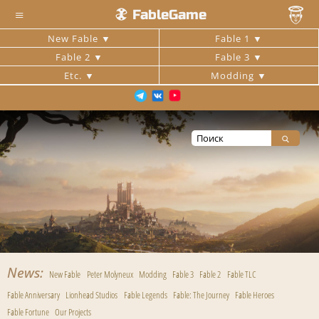
≡
FableGame
New Fable
Fable 1
Fable 2
Fable 3
Etc.
Modding
News
New Fable
Peter Molyneux
Modding
Fable 3
Fable 2
Fable TLC
Fable Anniversary
Lionhead Studios
Fable Legends
Fable: The Journey
Fable Heroes
Fable Fortune
Our Projects