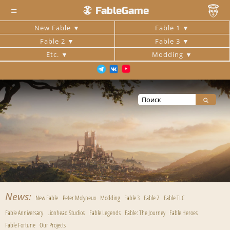
≡
FableGame
New Fable
Fable 1
Fable 2
Fable 3
Etc.
Modding
News
New Fable
Peter Molyneux
Modding
Fable 3
Fable 2
Fable TLC
Fable Anniversary
Lionhead Studios
Fable Legends
Fable: The Journey
Fable Heroes
Fable Fortune
Our Projects