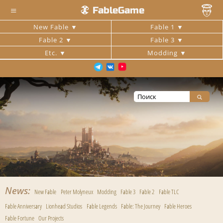
≡
FableGame
New Fable
Fable 1
Fable 2
Fable 3
Etc.
Modding
News
New Fable
Peter Molyneux
Modding
Fable 3
Fable 2
Fable TLC
Fable Anniversary
Lionhead Studios
Fable Legends
Fable: The Journey
Fable Heroes
Fable Fortune
Our Projects