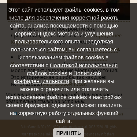
Этот сайт использует файлы cookies, в том
числе для обеспечения корректной работы
сайта, анализа посещаемости с помощью
Неизвестно кто построил Места
сервиса Яндекс Метрика и улучшения
Средоточия, но, согласно книге
"Стародавнее
пользовательского опыта. Продолжая
Королевство"
, они существовали еще до
исчезновения
Уильяма Блэка
с
Мечом Веков
.
пользоваться сайтом, вы соглашаетесь с
В описании оружия из
Fable 3
"Молот
использованием файлов cookies в
Валета"
сказано, что Джек использовал этот
соответствии с
Политикой использования
молот для активирования Мест Средоточия.
файлов cookies
и
Политикой
Это историческая ошибка, так как Джек
конфиденциальности
. При желании вы
использовал
мастеровой тесак
.
можете ограничить или отключить
Материал сайта fablegame.info. При копировании
использование файлов cookies в настройках
обязательна ссылка на источник.
своего браузера, однако это может повлиять
на корректную работу отдельных функций
Больше интересного о Fable — в
нашем Telegram-канале
и
чате
сайта.
FableGame.INFO (FG.INFO) game media portal, 2008-2026. All rights
reserved.
ПРИНЯТЬ
You have to put a link to the source in case of copying any info there.