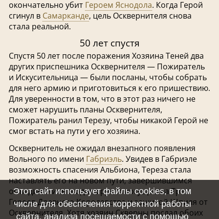
окончательно убит
Героем Яснодола
. Когда Герой
сгинул в
Самарканде
, цель Осквернителя снова
стала реальной.
50 лет спустя
Спустя 50 лет после поражения Хозяина Теней два
других приспешника Осквернителя — Пожиратель
и Искусительница — были посланы, чтобы собрать
для него армию и приготовиться к его пришествию.
Для уверенности в том, что в этот раз ничего не
сможет нарушить планы Осквернителя,
Пожиратель ранил Терезу, чтобы никакой Герой не
смог встать на пути у его хозяина.
Осквернитель не ожидал внезапного появления
Вольного по имени
Габриэль
. Увидев в Габриэле
возможность спасения Альбиона, Тереза стала
наставлять его на новом пути, завершившимся
объединением в одних руках могущества Трех
Этот сайт использует файлы cookies, в том
Героев Древнего Королевства и защитой Шпиля от
числе для обеспечения корректной работы
Осквернителя. Хотя хозяин Скверны послал обоих
сайта, анализа посещаемости с помощью