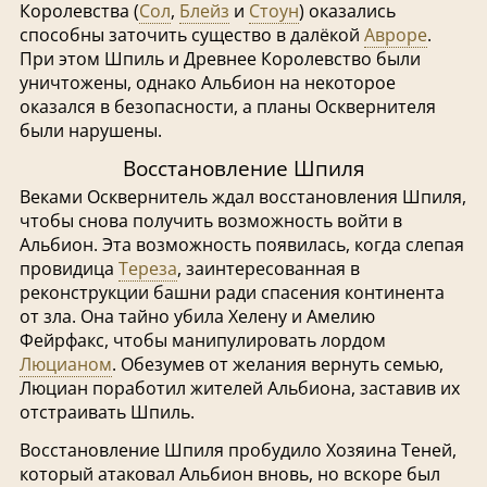
Королевства (
Сол
,
Блейз
и
Стоун
) оказались
способны заточить существо в далёкой
Авроре
.
При этом Шпиль и Древнее Королевство были
уничтожены, однако Альбион на некоторое
оказался в безопасности, а планы Осквернителя
были нарушены.
Восстановление Шпиля
Веками Осквернитель ждал восстановления Шпиля,
чтобы снова получить возможность войти в
Альбион. Эта возможность появилась, когда слепая
провидица
Тереза
, заинтересованная в
реконструкции башни ради спасения континента
от зла. Она тайно убила Хелену и Амелию
Фейрфакс, чтобы манипулировать лордом
Люцианом
. Обезумев от желания вернуть семью,
Люциан поработил жителей Альбиона, заставив их
отстраивать Шпиль.
Восстановление Шпиля пробудило Хозяина Теней,
который атаковал Альбион вновь, но вскоре был