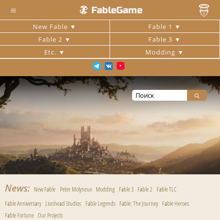
≡
FableGame
New Fable
Fable 1
Fable 2
Fable 3
Etc.
Modding
News
New Fable
Peter Molyneux
Modding
Fable 3
Fable 2
Fable TLC
Fable Anniversary
Lionhead Studios
Fable Legends
Fable: The Journey
Fable Heroes
Fable Fortune
Our Projects