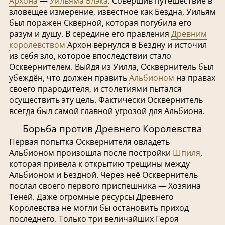
Архона
—
Уильяма Блэка
. Совершив путешествие в
зловещее измерение, известное как Бездна, Уильям
был поражен Скверной, которая погубила его
разум и душу. В середине его правления
Древним
королевством
Архон вернулся в Бездну и источил
из себя зло, которое впоследствии стало
Осквернителем. Выйдя из Уилла, Осквернитель был
убеждён, что должен править
Альбионом
на правах
своего прародителя, и столетиями пытался
осуществить эту цель. Фактически Осквернитель
всегда был самой главной угрозой для Альбиона.
Борьба против Древнего Королевства
Первая попытка Осквернителя овладеть
Альбионом произошла после постройки
Шпиля
,
которая привела к открытию трещины между
Альбионом и Бездной. Через неё Осквернитель
послал своего первого приспешника — Хозяина
Теней. Даже огромные ресурсы Древнего
Королевства не могли бы остановить приход
последнего. Только три величайших Героя