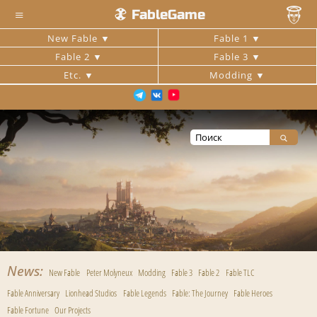
≡
FableGame
New Fable
Fable 1
Fable 2
Fable 3
Etc.
Modding
News
New Fable
Peter Molyneux
Modding
Fable 3
Fable 2
Fable TLC
Fable Anniversary
Lionhead Studios
Fable Legends
Fable: The Journey
Fable Heroes
Fable Fortune
Our Projects