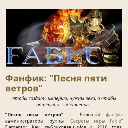
Фанфик: "Песня пяти
ветров"
Чтобы создать империю, нужны века, а чтобы
потерять — мгновение...
"Песня пяти ветров"
— большой
фанфик
администратора группы
"Секреты игры Fable"
Dementor Key, публиковавшийся с 2016 года.