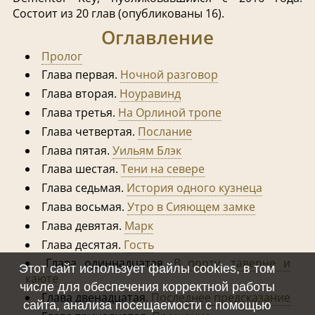
Состоит из 20 глав (опубликованы 16).
Оглавление
Пролог
Глава первая.
Ночной разговор
Глава вторая.
Ноуравинд
Глава третья.
На Орлиной тропе
Глава четвертая.
Послание
Глава пятая.
Уильям Блэк
Глава шестая.
Тени на севере
Глава седьмая.
История одного кузнеца
Глава восьмая.
Утро в Сияющем замке
Глава девятая.
Марк
Глава десятая.
Гость
Глава одиннадцатая.
В порту, таверне и
Этот сайт использует файлы cookies, в том
каюте
числе для обеспечения корректной работы
Глава двенадцатая.
Последнее предсказание
сайта, анализа посещаемости с помощью